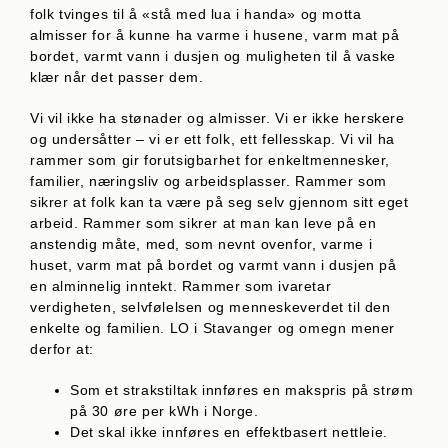
folk tvinges til å «stå med lua i handa» og motta
almisser for å kunne ha varme i husene, varm mat på
bordet, varmt vann i dusjen og muligheten til å vaske
klær når det passer dem.
Vi vil ikke ha stønader og almisser. Vi er ikke herskere
og undersåtter – vi er ett folk, ett fellesskap. Vi vil ha
rammer som gir forutsigbarhet for enkeltmennesker,
familier, næringsliv og arbeidsplasser. Rammer som
sikrer at folk kan ta være på seg selv gjennom sitt eget
arbeid. Rammer som sikrer at man kan leve på en
anstendig måte, med, som nevnt ovenfor, varme i
huset, varm mat på bordet og varmt vann i dusjen på
en alminnelig inntekt. Rammer som ivaretar
verdigheten, selvfølelsen og menneskeverdet til den
enkelte og familien. LO i Stavanger og omegn mener
derfor at:
Som et strakstiltak innføres en makspris på strøm
på 30 øre per kWh i Norge.
Det skal ikke innføres en effektbasert nettleie.