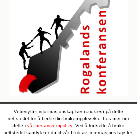
Copyright 2024 | LO i Stavanger og omegn | Epost:
LO i
Vi benytter informasjonskaplser (cookies) på dette
Stavanger og omegn
| Les om vår
personvernpolicy
| Levert av
nettstedet for å bedre din brukeropplevelse. Les mer om
LO Media
dette i
vår personvernpolicy
. Ved å fortsette å bruke
nettstedet samtykker du til vår bruk av informasjonskapsler.