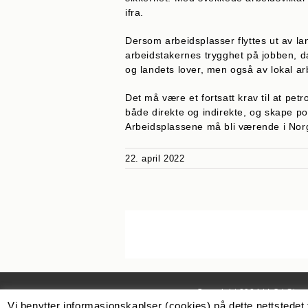
ifra.
Dersom arbeidsplasser flyttes ut av lan
arbeidstakernes trygghet på jobben, da
og landets lover, men også av lokal arb
Det må være et fortsatt krav til at pe
både direkte og indirekte, og skape po
Arbeidsplassene må bli værende i Nor
22. april 2022
Copyright 2024 | LO i Sta
Vi benytter informasjonskaplser (cookies) på dette nettstedet