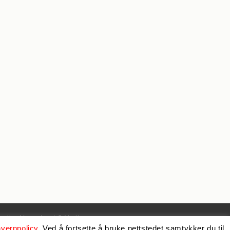
policy
| Levert av
LO Media
nvernpolicy
. Ved å fortsette å bruke nettstedet samtykker du til