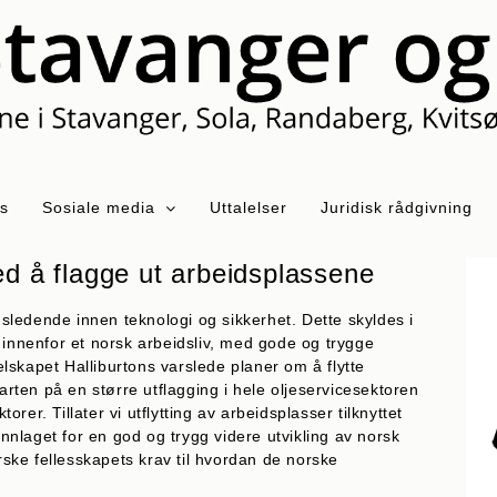
ss
Sosiale media
Uttalelser
Juridisk rådgivning
ed å flagge ut arbeidsplassene
ledende innen teknologi og sikkerhet. Dette skyldes i
 innenfor et norsk arbeidsliv, med gode og trygge
selskapet Halliburtons varslede planer om å flytte
tarten på en større utflagging i hele oljeservicesektoren
er. Tillater vi utflytting av arbeidsplasser tilknyttet
nlaget for en god og trygg videre utvikling av norsk
orske fellesskapets krav til hvordan de norske