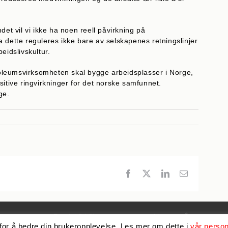
det vil vi ikke ha noen reell påvirkning på
 dette reguleres ikke bare av selskapenes retningslinjer
eidslivskultur.
troleumsvirksomheten skal bygge arbeidsplasser i Norge,
sitive ringvirkninger for det norske samfunnet.
ge.
Facebook
X
LinkedIn
E-
post
vanger og omegn | Epost:
LO i Stavanger og omegn
| Les om vår
personvern
 for å bedre din brukeropplevelse. Les mer om dette i
vår perso