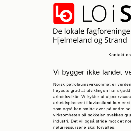
Skip
to
content
Kontakt o
Vi bygger ikke landet v
Norsk petroleumsvirksomhet er verdens
høyeste grad at utviklingen har skjedd
arbeidsvilkår. Vi frykter at oljeservice
arbeidsplasser til lavkostland kun er s
som også kan smitte over på andre sektor
virksomheten på sokkelen svekkes grun
industri. Det vil også stride mot det n
naturressursene skal forvaltes.