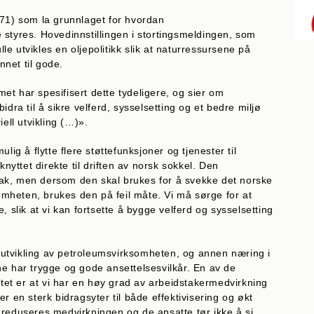
-71) som la grunnlaget for hvordan
 styres. Hovedinnstillingen i stortingsmeldingen, som
ulle utvikles en oljepolitikk slik at naturressursene på
net til gode.
t har spesifisert dette tydeligere, og sier om
idra til å sikre velferd, sysselsetting og et bedre miljø
ell utvikling (…)».
lig å flytte flere støttefunksjoner og tjenester til
knyttet direkte til driften av norsk sokkel. Den
s bak, men dersom den skal brukes for å svekke det norske
heten, brukes den på feil måte. Vi må sørge for at
, slik at vi kan fortsette å bygge velferd og sysselsetting
re utvikling av petroleumsvirksomheten, og annen næring i
ne har trygge og gode ansettelsesvilkår. En av de
vitet er at vi har en høy grad av arbeidstakermedvirkning
r en sterk bidragsyter til både effektivisering og økt
 reduseres medvirkningen og de ansatte tør ikke å si