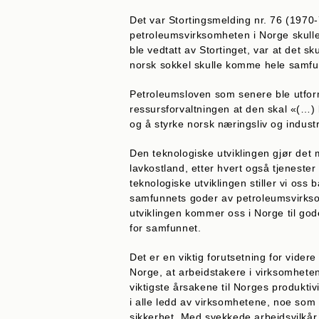
Det var Stortingsmelding nr. 76 (1970
petroleumsvirksomheten i Norge skulle
ble vedtatt av Stortinget, var at det sk
norsk sokkel skulle komme hele samfun
Petroleumsloven som senere ble utforme
ressursforvaltningen at den skal «(…) b
og å styrke norsk næringsliv og industri
Den teknologiske utviklingen gjør det mu
lavkostland, etter hvert også tjenester 
teknologiske utviklingen stiller vi os
samfunnets goder av petroleumsvirksom
utviklingen kommer oss i Norge til gode
for samfunnet.
Det er en viktig forutsetning for vide
Norge, at arbeidstakere i virksomhete
viktigste årsakene til Norges produkti
i alle ledd av virksomhetene, noe som e
sikkerhet. Med svekkede arbeidsvilkår