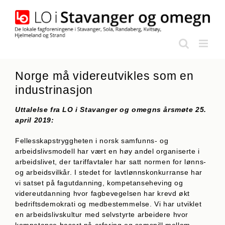
Skip
to
content
Norge må videreutvikles som en
industrinasjon
Uttalelse fra LO i Stavanger og omegns årsmøte 25.
april 2019:
Fellesskapstryggheten i norsk samfunns- og
arbeidslivsmodell har vært en høy andel organiserte i
arbeidslivet, der tariffavtaler har satt normen for lønns-
og arbeids­vilkår. I stedet for lavtlønnskon­kur­ranse har
vi satset på fagutdanning, kompetanse­heving og
videreut­dann­ing hvor fagbevegelsen har krevd økt
bedriftsdemokrati og med­bestemm­else. Vi har ut­viklet
en arbeidslivskultur med selvstyrte arbeidere hvor