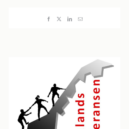
Facebook
X
LinkedIn
E-
post