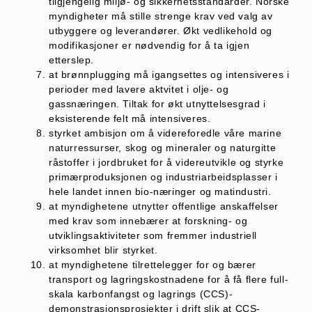
tilgjengelig miljø- og sikkerhetsstandarder. Norske
myndigheter må stille strenge krav ved valg av
utbyggere og lever­an­dører. Økt ved­likehold og
modifikasjoner er nødvendig for å ta igjen
etterslep.
at brønnplugging må igangsettes og intensiveres i
perioder med lavere aktvitet i olje- og
gassnæringen. Tiltak for økt utnyttelsesgrad i
eksisterende felt må intensiveres.
styrket ambisjon om å videreforedle våre marine
naturressurser, skog og mineraler og natur­gitte
råstoffer i jordbruket for å videreutvikle og styrke
primærproduksjonen og industriarbeids­plasser i
hele landet innen bio-næringer og matindustri.
at myndighetene utnytter offentlige anskaffelser
med krav som inne­bærer at forsk­ning- og
utviklingsaktiviteter som fremmer industriell
virksomhet blir styrket.
at myndighetene tilrettelegger for og bærer
transport og lagringskostnadene for å få flere full­
skala karbonfangst og lagrings (CCS)-
demonstrasjonsprosjekter i drift slik at CCS-