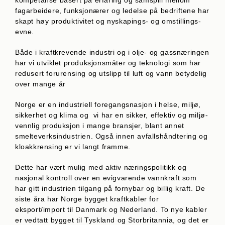
kompetanse basert på er­far­ing og samspill mellom
fagarbeidere, funksjonærer og led­el­se på bedriftene har
skapt høy produktivitet og nyskapings- og omstillings­
evne.
Både i kraftkrevende industri og i olje- og gassnæringen
har vi utviklet produksjonsmåter og teknologi som har
redusert forurensing og utslipp til luft og vann betydelig
over mange år
Norge er en industriell foregangsnasjon i helse, miljø,
sikkerhet og klima og vi har en sikker, effektiv og miljø­
vennlig produksjon i mange bransjer, blant annet
smelteverksindustrien. Også innen avfallshåndtering og
kloakkrensing er vi langt framme.
Dette har vært mulig med aktiv næringspolitikk og
nasjonal kontroll over en evigvarende vannkraft som
har gitt industrien tilgang på fornybar og billig kraft. De
siste åra har Norge bygget kraftkabler for
eksport/import til Danmark og Nederland. To nye kabler
er vedtatt bygget til Tyskland og Storbritannia, og det er