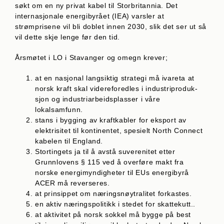
søkt om en ny privat kabel til Storbritannia. Det
internasjonale energibyrået (IEA) varsler at
strømprisene vil bli doblet innen 2030, slik det ser ut så
vil dette skje lenge før den tid.
Årsmøtet i LO i Stavanger og omegn krever;
at en nasjonal langsiktig strategi må ivareta at
norsk kraft skal videreforedles i industriproduk­
sjon og industriarbeidsplasser i våre
lokalsamfunn.
stans i bygging av kraftkabler for eksport av
elektrisitet til kontinentet, spesielt North Connect
kabelen til England.
Stortingets ja til å avstå suverenitet etter
Grunnlovens § 115 ved å overføre makt fra
norske energimyndigheter til EUs energibyrå
ACER må reverseres.
at prinsippet om næringsnøytralitet forkastes.
en aktiv næringspolitikk i stedet for skattekutt..
at aktivitet på norsk sokkel må bygge på best