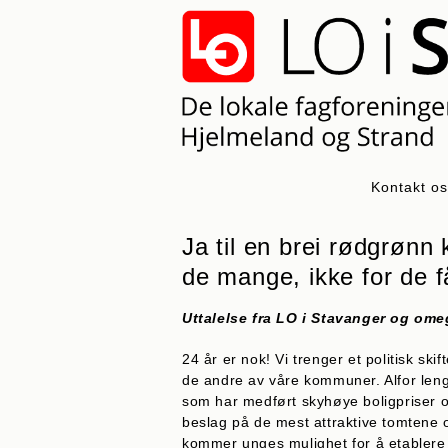
Skip
to
content
Kontakt o
Ja til en brei rødgrønn
de mange, ikke for de f
Uttalelse fra LO i Stavanger og ome
24 år er nok! Vi trenger et politisk ski
de andre av våre kommuner. Alfor len
som har medført skyhøye boligpriser o
beslag på de mest attraktive tomtene o
kommer unges mulighet for å etablere