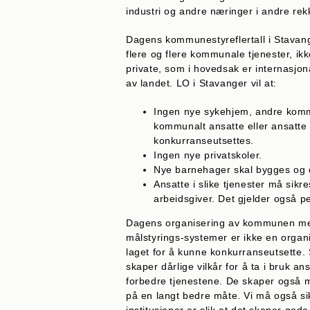
industri og andre næringer i andre rek
Dagens kommunestyreflertall i Stavang
flere og flere kommunale tjenester, ikke
private, som i hovedsak er internasjo
av landet. LO i Stavanger vil at:
Ingen nye sykehjem, andre kommun
kommunalt ansatte eller ansatte h
konkurranseutsettes.
Ingen nye privatskoler.
Nye barnehager skal bygges og dr
Ansatte i slike tjenester må sik
arbeidsgiver. Det gjelder også pe
Dagens organisering av kommunen med s
målstyrings-systemer er ikke en organi
laget for å kunne konkurranseutsette. S
skaper dårlige vilkår for å ta i bruk a
forbedre tjenestene. De skaper også m
på en langt bedre måte. Vi må også s