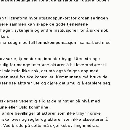
e arbeidsbetingelser for at de ansatte kan utføre jobben
en tillitsreform hvor utgangspunktet for organiseringen
yggere sammen kan skape de gode tjenestene
ger, sykehjem og andre institusjoner for å sikre nok
uken.
-timersdag med full lønnskompensasjon i samarbeid med
 varer, tjenester og innenfor bygg. Uten strenge
ulig for mange useriøse aktører å bli leverandører til
 imidlertid ikke nok, det må også følges opp med
er men med fysiske kontroller. Kommunene må bruke de
 useriøse aktører ute og gjøre det umulig å etablere seg.
skjerpes vesentlig slik at de minst er på nivå med
mune eller Oslo kommune.
r andre bevillinger til aktører som ikke tilbyr norske
norske lover og regler og aktører som ikke aksepterer å
e. Ved brudd på dette må skjenkebevilling inndras.