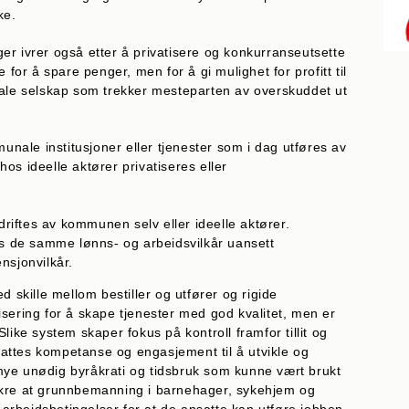
ke.
er ivrer også etter å privatisere og konkurranseutsette
 for å spare penger, men for å gi mulighet for profitt til
nale selskap som trekker mesteparten av overskuddet ut
ale institusjoner eller tjenester som i dag utføres av
os ideelle aktører privatiseres eller
iftes av kommunen selv eller ideelle aktører.
res de samme lønns- og arbeidsvilkår uansett
nsjonvilkår.
kille mellom bestiller og utfører og rigide
sering for å skape tjenester med god kvalitet, men er
like system skaper fokus på kontroll framfor tillit og
nsattes kompetanse og engasjement til å utvikle og
ye unødig byråkrati og tidsbruk som kunne vært brukt
ikre at grunnbemanning i barnehager, sykehjem og