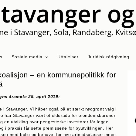
ss
Sosiale media
Uttalelser
Juridisk rådgivning
 koalisjon – en kommunepolitikk for
å
gns årsmøte 25. april 2019:
fte i Stavanger. Vi håper også på et sterkt rødgrønt valg i
ge har Stavanger vært et eldorado for eiendomsbaroner
g en utvikling hvor pengesterke investorer får legge
g i praksis får sette premissene for byutviklingen. Her
 seg med bolig og behovet for nye arbeidsplasser innen