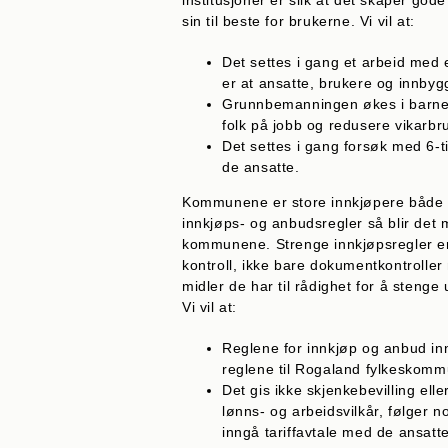
institusjoner er slik at det skaper god
sin til beste for brukerne. Vi vil at:
Det settes i gang et arbeid med 
er at ansatte, brukere og innb
Grunnbemanningen økes i barneha
folk på jobb og redusere vikarbr
Det settes i gang forsøk med 6
de ansatte.
Kommunene er store innkjøpere både av
innkjøps- og anbudsregler så blir det m
kommunene. Strenge innkjøpsregler er
kontroll, ikke bare dokumentkontroll
midler de har til rådighet for å stenge
Vi vil at:
Reglene for innkjøp og anbud inn
reglene til Rogaland fylkeskom
Det gis ikke skjenkebevilling elle
lønns- og arbeidsvilkår, følger 
inngå tariffavtale med de ansatt