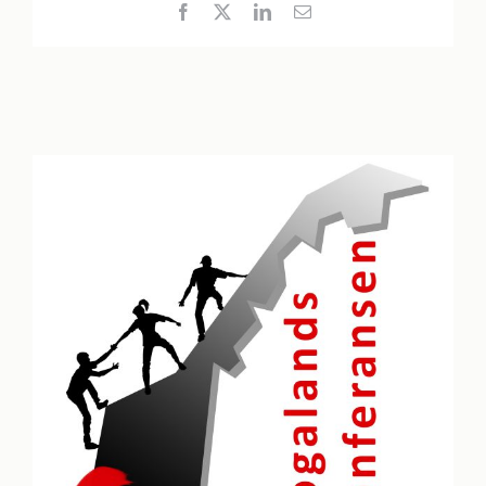
Facebook
X
LinkedIn
E-
post