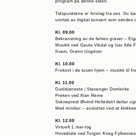
program på denne siden.
Tidspunktene er forslag fra oss. Du ka
unntak av digital konsert som sendes d
Kl. 09.00
Bekransning av de falnes graver – Eig
Musikk ved Gaute Vikdal og Ivar Atle F
Kvam, Grønn Ungdom
Kl. 10.00
Frokost i de tusen hjem – musikk til f
Kl. 11.00
Gudstjeneste i Stavanger Domkirke
Preken ved Kian Reme
Sokneprest Øivind Holtedahl deltar og
Med minikor – avsluttes ved at klokkesp
Kl. 12.00
Virtuelt 1.mai-tog
Hovedtale ved Torgeir Knag Fylkesnes