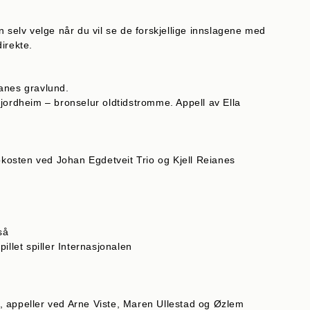
n selv velge når du vil se de forskjellige innslagene med
irekte.
anes gravlund.
jordheim – bronselur oldtidstromme. Appell av Ella
rokosten ved Johan Egdetveit Trio og Kjell Reianes
så
illet spiller Internasjonalen
, appeller ved Arne Viste, Maren Ullestad og Øzlem